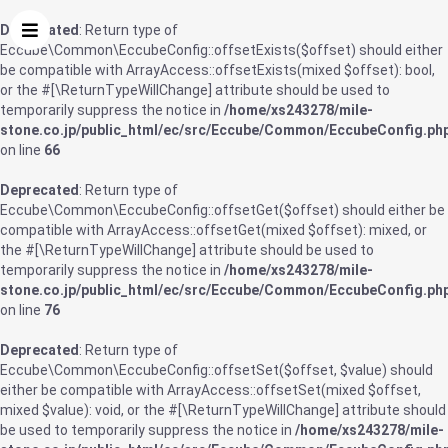
Deprecated
: Return type of
Eccube\Common\EccubeConfig::offsetExists($offset) should either
be compatible with ArrayAccess::offsetExists(mixed $offset): bool,
or the #[\ReturnTypeWillChange] attribute should be used to
temporarily suppress the notice in
/home/xs243278/mile-
stone.co.jp/public_html/ec/src/Eccube/Common/EccubeConfig.ph
on line
66
Deprecated
: Return type of
Eccube\Common\EccubeConfig::offsetGet($offset) should either be
compatible with ArrayAccess::offsetGet(mixed $offset): mixed, or
the #[\ReturnTypeWillChange] attribute should be used to
temporarily suppress the notice in
/home/xs243278/mile-
stone.co.jp/public_html/ec/src/Eccube/Common/EccubeConfig.ph
on line
76
Deprecated
: Return type of
Eccube\Common\EccubeConfig::offsetSet($offset, $value) should
either be compatible with ArrayAccess::offsetSet(mixed $offset,
mixed $value): void, or the #[\ReturnTypeWillChange] attribute should
be used to temporarily suppress the notice in
/home/xs243278/mile-