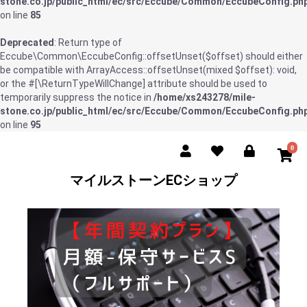
stone.co.jp/public_html/ec/src/Eccube/Common/EccubeConfig.ph
on line
85
Deprecated
: Return type of
Eccube\Common\EccubeConfig::offsetUnset($offset) should either
be compatible with ArrayAccess::offsetUnset(mixed $offset): void,
or the #[\ReturnTypeWillChange] attribute should be used to
temporarily suppress the notice in
/home/xs243278/mile-
stone.co.jp/public_html/ec/src/Eccube/Common/EccubeConfig.ph
on line
95
0
マイルストーンECショップ