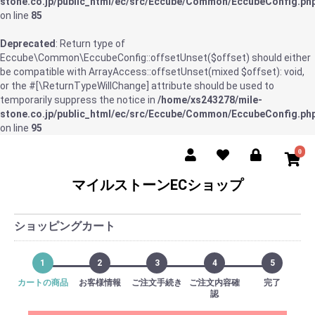
stone.co.jp/public_html/ec/src/Eccube/Common/EccubeConfig.ph
on line
85
Deprecated
: Return type of
Eccube\Common\EccubeConfig::offsetUnset($offset) should either
be compatible with ArrayAccess::offsetUnset(mixed $offset): void,
or the #[\ReturnTypeWillChange] attribute should be used to
temporarily suppress the notice in
/home/xs243278/mile-
stone.co.jp/public_html/ec/src/Eccube/Common/EccubeConfig.ph
on line
95
0
マイルストーンECショップ
ショッピングカート
1
2
3
4
5
カートの商品
お客様情報
ご注文手続き
ご注文内容確
完了
認