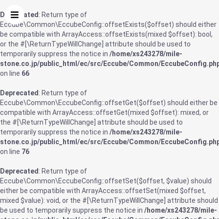
Deprecated
: Return type of
Eccube\Common\EccubeConfig::offsetExists($offset) should either
be compatible with ArrayAccess::offsetExists(mixed $offset): bool,
or the #[\ReturnTypeWillChange] attribute should be used to
temporarily suppress the notice in
/home/xs243278/mile-
stone.co.jp/public_html/ec/src/Eccube/Common/EccubeConfig.ph
on line
66
Deprecated
: Return type of
Eccube\Common\EccubeConfig::offsetGet($offset) should either be
compatible with ArrayAccess::offsetGet(mixed $offset): mixed, or
the #[\ReturnTypeWillChange] attribute should be used to
temporarily suppress the notice in
/home/xs243278/mile-
stone.co.jp/public_html/ec/src/Eccube/Common/EccubeConfig.ph
on line
76
Deprecated
: Return type of
Eccube\Common\EccubeConfig::offsetSet($offset, $value) should
either be compatible with ArrayAccess::offsetSet(mixed $offset,
mixed $value): void, or the #[\ReturnTypeWillChange] attribute should
be used to temporarily suppress the notice in
/home/xs243278/mile-