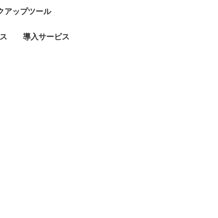
クアップツール
ス
導入サービス
保守サービス加入
保守サービス未加入