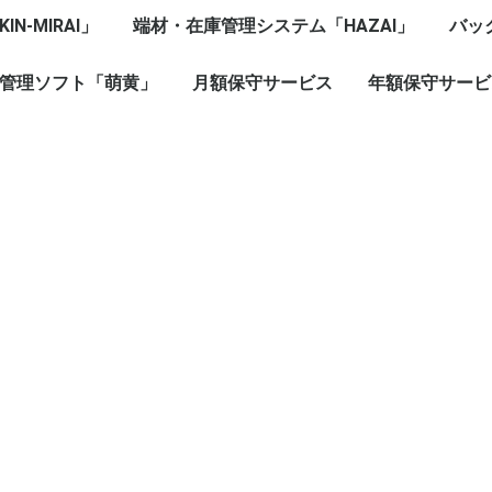
N-MIRAI」
端材・在庫管理システム「HAZAI」
バッ
形管理な
あり）
管理ソフト「萌黄」
月額保守サービス
年額保守サービ
萌黄（もえぎ）
KIN-MIRAI
HAZAI
浅葱（あさぎ）