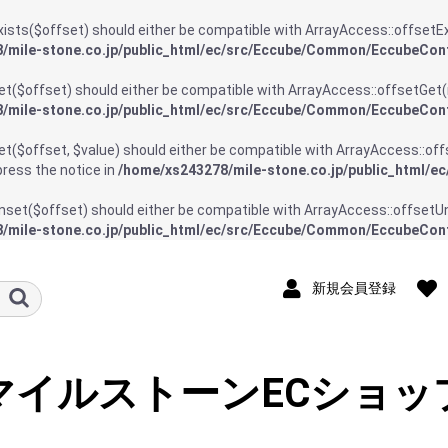
ts($offset) should either be compatible with ArrayAccess::offsetExi
/mile-stone.co.jp/public_html/ec/src/Eccube/Common/EccubeCon
($offset) should either be compatible with ArrayAccess::offsetGet(m
/mile-stone.co.jp/public_html/ec/src/Eccube/Common/EccubeCon
$offset, $value) should either be compatible with ArrayAccess::offse
ress the notice in
/home/xs243278/mile-stone.co.jp/public_html/
et($offset) should either be compatible with ArrayAccess::offsetUns
/mile-stone.co.jp/public_html/ec/src/Eccube/Common/EccubeCon
新規会員登録
マイルストーンECショッ