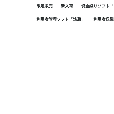
限定販売
新入荷
資金繰りソフト「KI
利用者管理ソフト「浅葱」
スタンダード（手
プラス（手形管理
利用者送迎
し）