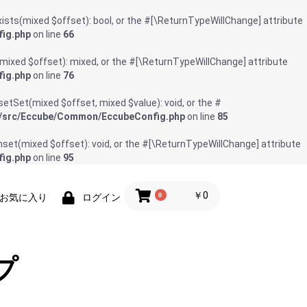
sts(mixed $offset): bool, or the #[\ReturnTypeWillChange] attribute
fig.php
on line
66
ixed $offset): mixed, or the #[\ReturnTypeWillChange] attribute
fig.php
on line
76
tSet(mixed $offset, mixed $value): void, or the #
ec/src/Eccube/Common/EccubeConfig.php
on line
85
et(mixed $offset): void, or the #[\ReturnTypeWillChange] attribute
fig.php
on line
95
￥0
0
お気に入り
ログイン
プ